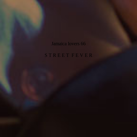
Jamaica lovers 66
S T R E E T F E V E R